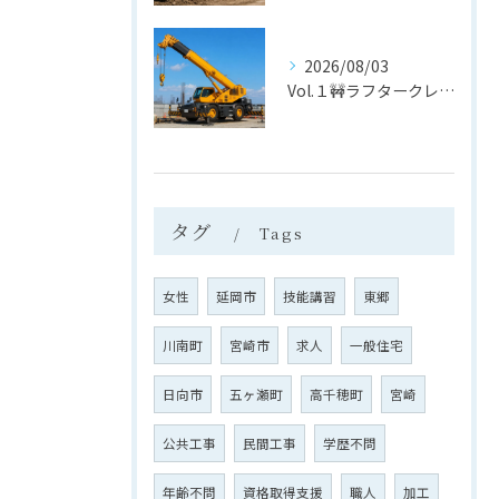
2026/08/03
Vol.１🚧ラフタークレーン
タグ
Tags
女性
延岡市
技能講習
東郷
川南町
宮崎市
求人
一般住宅
日向市
五ヶ瀬町
高千穂町
宮崎
公共工事
民間工事
学歴不問
年齢不問
資格取得支援
職人
加工