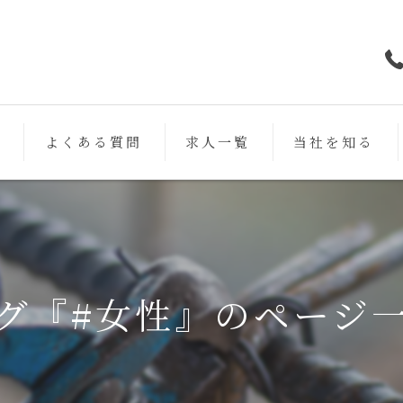
フ
よくある質問
求人一覧
当社を知る
鉄筋
未経験
働きやすい
グ『#女性』のページ
スキルアップ
女性