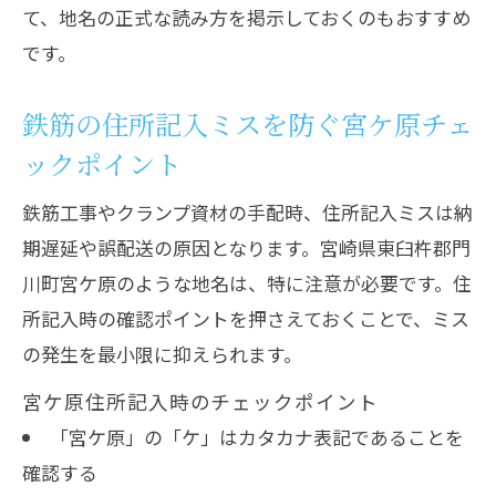
て、地名の正式な読み方を掲示しておくのもおすすめ
鉄筋クランプ業務で発生する地名誤記の
です。
注意点
鉄筋発注時に重要な宮ケ原地名チェック
鉄筋の住所記入ミスを防ぐ宮ケ原チェ
リスト
ックポイント
鉄筋クランプ導入時に知るべき地名読み方
鉄筋工事やクランプ資材の手配時、住所記入ミスは納
鉄筋クランプ配送時の宮ケ原読み方要点
期遅延や誤配送の原因となります。宮崎県東臼杵郡門
まとめ
川町宮ケ原のような地名は、特に注意が必要です。住
鉄筋現場スタッフが押さえるべき地名の
所記入時の確認ポイントを押さえておくことで、ミス
正しい読み方
の発生を最小限に抑えられます。
鉄筋工事住所入力時に注意したい読み方
宮ケ原住所記入時のチェックポイント
ガイド
「宮ケ原」の「ケ」はカタカナ表記であることを
鉄筋発注時に役立つ宮ケ原地名確認のコ
確認する
ツ