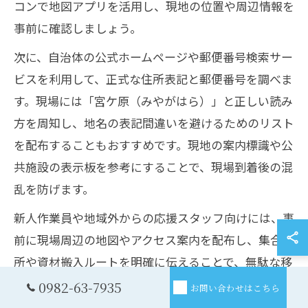
コンで地図アプリを活用し、現地の位置や周辺情報を
事前に確認しましょう。
次に、自治体の公式ホームページや郵便番号検索サー
ビスを利用して、正式な住所表記と郵便番号を調べま
す。現場には「宮ケ原（みやがはら）」と正しい読み
方を周知し、地名の表記間違いを避けるためのリスト
を配布することもおすすめです。現地の案内標識や公
共施設の表示板を参考にすることで、現場到着後の混
乱を防げます。
新人作業員や地域外からの応援スタッフ向けには、事
前に現場周辺の地図やアクセス案内を配布し、集合場
所や資材搬入ルートを明確に伝えることで、無駄な移
動や遅刻のリスクを減らせます。こうした情報共有
0982-63-7935
お問い合わせはこちら
が、現場全体の効率化にも繋がります。