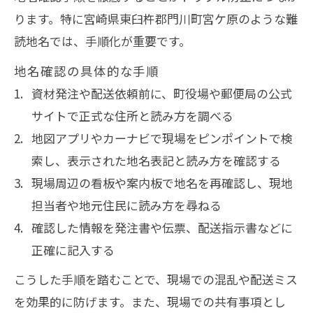
ります。特に宮崎県東臼杵郡門川町宮ケ原のような難
鉄筋クランプ発注時の住所入力ミスを減
読地名では、手順化が重要です。
らす方法
鉄筋現場での郵便物誤送防止テクニック
地名確認の具体的な手順
資材発注や配送依頼前に、町役場や郵便局の公式
鉄筋工事作業員向け宮ケ原住所の調べ方
サイトで正式な住所と読み方を調べる
現場効率化に繋がる鉄筋住所確認のポイ
地図アプリやカーナビで現場をピンポイントで検
ント
索し、表示された地名表記と読み方を確認する
宮崎県門川町宮ケ原の難読地名を正確に把握
現場周辺の看板や案内板で地名を再確認し、現地
鉄筋工事で困らない宮ケ原地名の読み方
担当者や地元住民に読み方を尋ねる
解説
確認した情報を発注書や伝票、配送指示書などに
鉄筋現場で役立つ難読地名の覚え方ポイ
正確に記入する
ント
こうした手順を踏むことで、現場での混乱や配送ミス
郵便番号検索を活用した鉄筋工事地名確
を効果的に防げます。また、現場での共有事項とし
認法