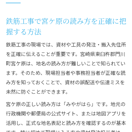
鉄筋現場で役立つ宮ケ原地名検索の具体
鉄筋工事で宮ケ原の読み方を正確に把
例
握する方法
宮ケ原で鉄筋作業する際の住所表記の要点
鉄筋作業時に必要な宮ケ原住所表記の基
鉄筋工事の現場では、資材や工具の発注・搬入先住所
本
を正確に伝えることが重要です。宮崎県東臼杵郡門川
鉄筋クランプの配送先住所を正確に書く
町宮ケ原は、地名の読み方が難しいことで知られてい
コツ
ます。そのため、現場担当者や事務担当者が正確な読
鉄筋現場で注意したい郵便番号と地名の
み方を知っておくことで、資材の誤配送や伝達ミスを
確認
未然に防ぐことができます。
鉄筋工事における住所表記ミスの防ぎ方
宮ケ原の正しい読み方は「みやがはら」です。地元の
鉄筋資材注文時の正しい宮ケ原地名入力
行政機関や郵便局の公式サイト、または地図アプリを
法
活用し、正式な地名表記と読み方を確認するのが基本
地名誤記を防ぐ鉄筋現場の読み方ガイド