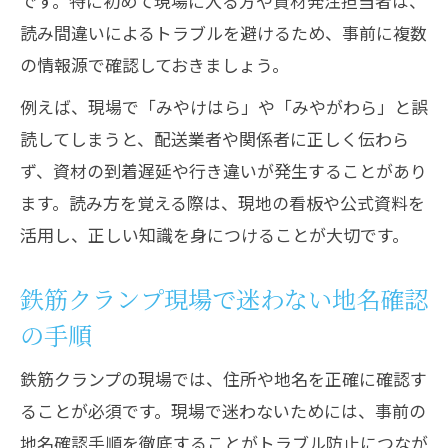
です。特に初めて現場に入る方や資材発注担当者は、
読み間違いによるトラブルを避けるため、事前に複数
鉄筋クランプ現場で宮ケ原の読み方を再
の情報源で確認しておきましょう。
確認
鉄筋作業中に多い地名誤記の防止ポイン
例えば、現場で「みやけはら」や「みやがわら」と誤
ト
読してしまうと、配送業者や関係者に正しく伝わら
ず、資材の到着遅延や行き違いが発生することがあり
郵便番号検索で鉄筋現場地名を正確に把
ます。読み方を覚える際は、現地の看板や公式資料を
握する方法
活用し、正しい知識を身につけることが大切です。
鉄筋の発注業務で役立つ難読地名の読み
分け方
鉄筋クランプ現場で迷わない地名確認
鉄筋現場スタッフが知るべき宮ケ原の読
の手順
み方
鉄筋工事に役立つ宮ケ原住所確認のコツ
鉄筋クランプの現場では、住所や地名を正確に確認す
ることが必須です。現場で迷わないためには、事前の
鉄筋工事前に押さえるべき宮ケ原住所確
地名確認手順を徹底することがトラブル防止につなが
認術