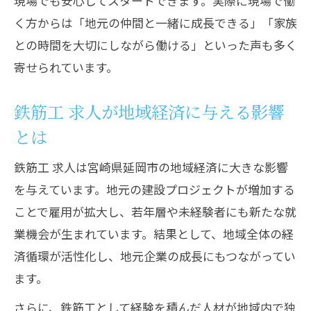
現場でも安心してスタートできます。実際に現場で働
鉄筋工 求人で年収アップを実現するコツ
く方からは「地元の仲間と一緒に成長できる」「家族
鉄筋工 求人における資格取得と収入増加
との時間を大切にしながら働ける」といった声も多く
法
寄せられています。
鉄筋工 求人でキャリア別年収を把握しよ
鉄筋工 求人が地域経済に与える影響
う
とは
鉄筋工 求人がもたらす安定収入の仕組み
鉄筋工 求人で叶える理想の給与水準
鉄筋工 求人は宮崎県延岡市の地域経済に大きな影響
働き方を変える鉄筋工求人の新たな可能性
を与えています。地元の建設プロジェクトが増加する
ことで雇用が拡大し、若年層や未経験者にも新たな就
鉄筋工 求人が働き方改革に与える影響
業機会が生まれています。結果として、地域全体の経
鉄筋工 求人で実現する柔軟な働き方とは
済循環が活性化し、地元企業の成長にもつながってい
鉄筋工 求人が支えるワークライフバラン
ます。
ス
さらに、鉄筋工として経験を積んだ人材が地域内で独
鉄筋工 求人で働き方を選べる時代に