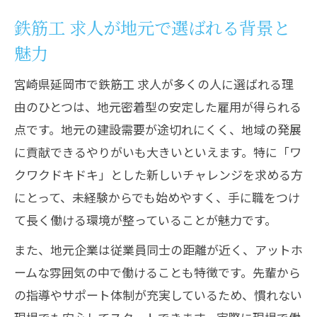
高収入と独立への一歩を鉄筋工で実現
鉄筋工 求人が地元で選ばれる背景と
鉄筋工 求人で高収入を目指すための条件
魅力
鉄筋工 求人が独立への近道となる理由
鉄筋工 求人で得られる収入アップの秘訣
宮崎県延岡市で鉄筋工 求人が多くの人に選ばれる理
由のひとつは、地元密着型の安定した雇用が得られる
鉄筋工 求人と独立志向のキャリア設計
点です。地元の建設需要が途切れにくく、地域の発展
鉄筋工 求人が叶える一人親方への転身
に貢献できるやりがいも大きいといえます。特に「ワ
ワクワクドキドキ鉄筋工求人の魅力を探る
クワクドキドキ」とした新しいチャレンジを求める方
鉄筋工 求人がワクワクドキドキする理由
にとって、未経験からでも始めやすく、手に職をつけ
鉄筋工 求人で日々感じるやりがいの正体
て長く働ける環境が整っていることが魅力です。
鉄筋工 求人が若手にも人気の秘密とは
また、地元企業は従業員同士の距離が近く、アットホ
鉄筋工 求人で見つかる仕事の楽しさ
ームな雰囲気の中で働けることも特徴です。先輩から
鉄筋工 求人が描く未来への期待感
の指導やサポート体制が充実しているため、慣れない
鉄筋工として年収アップを目指すなら