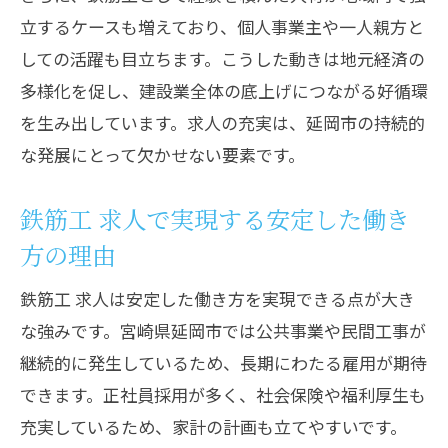
立するケースも増えており、個人事業主や一人親方と
鉄筋工 求人が提案する新しいキャリア像
しての活躍も目立ちます。こうした動きは地元経済の
経験者も未経験者も鉄筋工で夢を叶える道
多様化を促し、建設業全体の底上げにつながる好循環
鉄筋工 求人が未経験者にも門戸を開く理
を生み出しています。求人の充実は、延岡市の持続的
由
な発展にとって欠かせない要素です。
鉄筋工 求人で経験者が目指す次のステー
ジ
鉄筋工 求人で実現する安定した働き
鉄筋工 求人がキャリアチェンジに最適な
方の理由
訳
鉄筋工 求人は安定した働き方を実現できる点が大き
鉄筋工 求人で未経験から高収入を狙う方
な強みです。宮崎県延岡市では公共事業や民間工事が
法
継続的に発生しているため、長期にわたる雇用が期待
鉄筋工 求人が学びの場となる背景
できます。正社員採用が多く、社会保険や福利厚生も
充実しているため、家計の計画も立てやすいです。