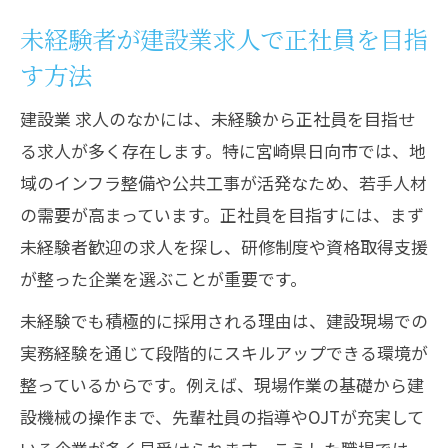
安定した働き方を叶える建設業求人選び
未経験者が建設業求人で正社員を目指
若手がスキルを磨く宮崎県日向市の働き方
す方法
若手が建設業求人で成長できる働き方と
は
建設業 求人のなかには、未経験から正社員を目指せ
建設業求人でスキルアップが期待できる
る求人が多く存在します。特に宮崎県日向市では、地
環境
域のインフラ整備や公共工事が活発なため、若手人材
現場で若手が活躍する建設業求人の魅力
の需要が高まっています。正社員を目指すには、まず
未経験者歓迎の求人を探し、研修制度や資格取得支援
建設業求人を通じて着実に力を伸ばす工
が整った企業を選ぶことが重要です。
夫
若手向け建設業求人で磨ける実践力と知
未経験でも積極的に採用される理由は、建設現場での
識
実務経験を通じて段階的にスキルアップできる環境が
安定就職を目指すなら建設業求人を注目
整っているからです。例えば、現場作業の基礎から建
設機械の操作まで、先輩社員の指導やOJTが充実して
安定した就職には建設業求人が最適な理