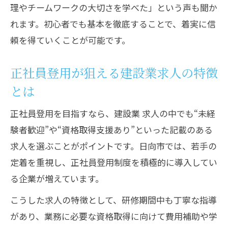
説
理やチームワークの大切さを学べた」という声も聞か
れます。初心者でも基本を徹底することで、着実に信
長期雇用が期待できる建設業求人の特徴
頼を得ていくことが可能です。
福利厚生が手厚い建設業求人の見極めポ
イント
正社員登用が狙える建設業求人の特徴
安定した職場を見抜く建設業求人のチェ
とは
ック法
離職率が低い建設業求人のポイントを紹
正社員登用を目指すなら、建設業 求人の中でも“未経
介
験者歓迎”や“資格取得支援あり”といった記載のある
求人を選ぶことがポイントです。日向市では、若手の
定着を重視し、正社員登用制度を積極的に導入してい
る企業が増えています。
こうした求人の特徴として、研修期間中も丁寧な指導
があり、業務に必要な資格取得に向けて費用補助や学