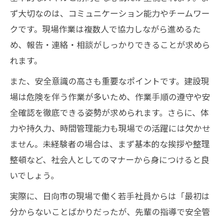
スキルアップに最適な建設業求人の特徴
ず大切なのは、コミュニケーション能力やチームワー
資格サポートが手厚い建設業求人の探し
クです。現場作業は複数人で協力しながら進めるた
方
め、報告・連絡・相談がしっかりできることが求めら
働きやすさ重視の建設業求人選びのコツ
れます。
働きやすさで選ぶ建設業求人のポイント
また、安全意識の高さも重要なポイントです。建設現
建設業求人で重視すべき職場環境とは
場は危険を伴う作業が多いため、作業手順の遵守や安
ワークライフバランスが良い建設業求人
全確認を徹底できる姿勢が求められます。さらに、体
探し
力や持久力、時間管理能力も現場での活躍には欠かせ
快適な現場環境を持つ建設業求人の見極
ません。未経験者の場合は、まず基本的な挨拶や整理
め方
整頓など、社会人としてのマナーから身につけると良
福利厚生が充実した建設業求人の探し方
いでしょう。
長く安心して働ける職場の見極め方とは
実際に、日向市の現場で働く若手社員からは「最初は
安心して働ける建設業求人の選び方を解
分からないことばかりだったが、先輩の指導で安全管