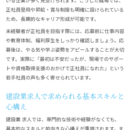
いる企業が多く見受けられます。こうした職場では、
由
正社員登用や昇給・賞与制度も明確に設けられている
建設業求人で得られる安定収入と働き方
ため、長期的なキャリア形成が可能です。
長期的な雇用を実現する建設業求人の選
未経験者が正社員を目指す際には、応募前に仕事内容
び方
や教育体制、福利厚生をしっかり確認しましょう。応
正社員採用を重視した建設業求人の特徴
募後は、やる気や学ぶ姿勢をアピールすることが大切
建設業求人で将来性ある職場を見つける
です。実際に「最初は不安だったが、現場でのサポー
コツ
トや資格取得支援のおかげで正社員になれた」という
資格取得支援が充実した現場で成長を実感
若手社員の声も多く寄せられています。
建設業求人で資格取得支援を受けるメリ
ット
建設業求人で求められる基本スキルと
資格取得支援がある建設業求人の選び方
心構え
現場で成長を実感できる建設業求人の魅
建設業 求人では、専門的な技術や経験がなくても、
力
基本的なスキルと前向きな心構えが重視されます。ま