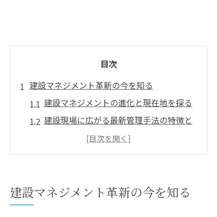
目次
建設マネジメント革新の今を知る
建設マネジメントの進化と現在地を探る
建設現場に広がる最新管理手法の特徴と
は
建設の質を高める革新的マネジメント実
例
建設プロジェクト成功のための管理技術
建設マネジメント革新の今を知る
建設分野の課題と今後のマネジメント動