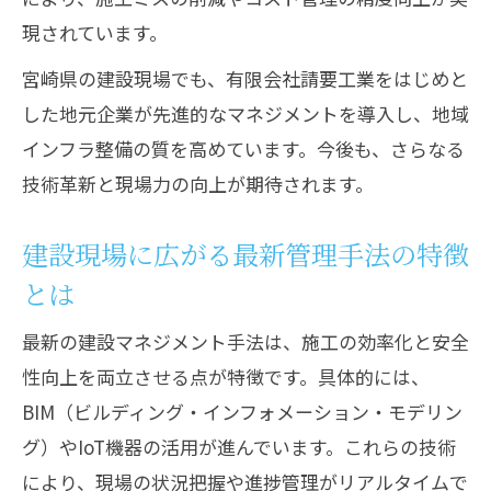
現場改善を実現する建設手法の選び方
現されています。
建設現場で成果を上げる管理ノウハウ
宮崎県の建設現場でも、有限会社請要工業をはじめと
建設マネジメントの革新事例と現場活用
した地元企業が先進的なマネジメントを導入し、地域
法
インフラ整備の質を高めています。今後も、さらなる
現場力アップを目指すマネジメント術
技術革新と現場力の向上が期待されます。
建設現場力向上に必要なマネジメント思
考
建設現場に広がる最新管理手法の特徴
建設マネジメントで現場効率を高める方
とは
法
最新の建設マネジメント手法は、施工の効率化と安全
現場の安全意識を高める管理術とは
性向上を両立させる点が特徴です。具体的には、
建設プロジェクト成功のための現場改善
BIM（ビルディング・インフォメーション・モデリン
策
グ）やIoT機器の活用が進んでいます。これらの技術
現場力アップを実現するチーム運営術
により、現場の状況把握や進捗管理がリアルタイムで