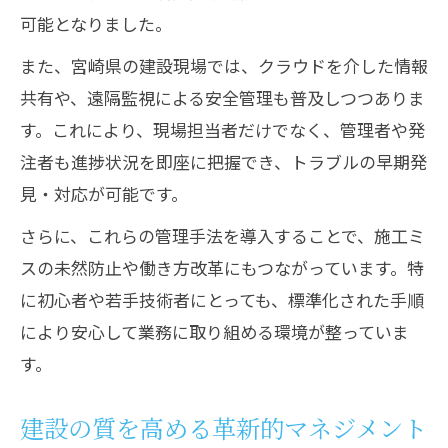
技術者なら知っておきたい建設管理
可能となりました。
技術者が習得すべき建設マネジメント基
また、宮崎県の建設現場では、クラウドを介した情報
礎
共有や、遠隔監視による安全管理も普及しつつありま
建設管理の最新情報と資格取得のポイン
す。これにより、現場担当者だけでなく、管理者や発
ト
注者も進捗状況を即座に把握でき、トラブルの早期発
建設現場で役立つコミュニケーション術
見・対応が可能です。
技術者目線で見る建設管理の重要性
さらに、これらの管理手法を導入することで、施工ミ
建設管理に必要なスキルと実践力の磨き
スの未然防止や働き方改革にもつながっています。特
方
に初心者や若手技術者にとっても、標準化された手順
変化する建設現場、課題解決のヒント
により安心して業務に取り組める環境が整っていま
す。
建設マネジメントで現場課題を解決する
方法
建設の質を高める革新的マネジメント
建設現場の変化に柔軟に対応する力とは