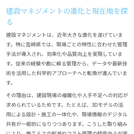
向
建設マネジメントの進化と現在地を探
宮崎県で進化する建設管理技術
る
宮崎県の建設現場を支える新技術の実態
建設マネジメントが地域発展に果たす役
建設マネジメントは、近年大きな進化を遂げていま
割
す。特に宮崎県では、現場ごとの特性に合わせた管理
手法が導入され、効率化や品質向上を実現していま
宮崎県で注目される建設技術の導入事例
す。従来の経験や勘に頼る管理から、データや最新技
現場効率化を実現する建設管理の工夫
術を活用した科学的アプローチへと転換が進んでいま
建設技術者が現場で感じる技術進化の波
す。
最新の建設手法を現場に活かす秘訣
その理由は、建設現場の複雑化や人手不足への対応が
現場で生きる建設マネジメントの最新手
求められているためです。たとえば、3Dモデルの活
法
用による設計・施工の一体化や、現場情報のデジタル
建設技術を効率的に導入する実践ポイン
共有が一般的になりつつあります。こうした取り組み
ト
により、施工ミスの削減やコスト管理の精度向上が実