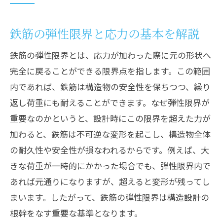
鉄筋の弾性限界と材料力学の基礎知識
応力とひずみの関係から鉄筋を分析
鉄筋の弾性限界と応力の基本を解説
鉄筋のヤング係数が示す構造的意味
鉄筋の弾性限界とは、応力が加わった際に元の形状へ
材料力学的観点で見る鉄筋の特性
完全に戻ることができる限界点を指します。この範囲
弾性限界が構造設計に果たす役割
内であれば、鉄筋は構造物の安全性を保ちつつ、繰り
応力ひずみ曲線から見る鉄筋の特性
返し荷重にも耐えることができます。なぜ弾性限界が
鉄筋の応力ひずみ曲線の読み方と特徴
重要なのかというと、設計時にこの限界を超えた力が
応力ひずみ特性から弾性限界を把握
加わると、鉄筋は不可逆な変形を起こし、構造物全体
鉄筋の降伏ひずみの求め方と設計活用
の耐久性や安全性が損なわれるからです。例えば、大
きな荷重が一時的にかかった場合でも、弾性限界内で
応力ひずみ曲線で比較する材料特性
あれば元通りになりますが、超えると変形が残ってし
鉄筋とコンクリートの応力ひずみ関係
まいます。したがって、鉄筋の弾性限界は構造設計の
弾性限界と比例限界の違いを整理
根幹をなす重要な基準となります。
鉄筋の弾性限界と比例限界の違いを解説