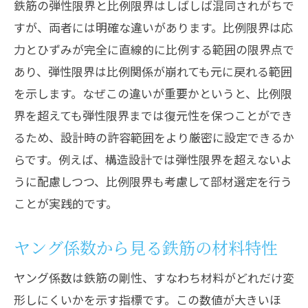
鉄筋の弾性限界と比例限界はしばしば混同されがちで
応力ひずみ曲線から見る鉄筋の設計事例
すが、両者には明確な違いがあります。比例限界は応
鉄筋とコンクリートの応力ひずみ相互作
力とひずみが完全に直線的に比例する範囲の限界点で
用
あり、弾性限界は比例関係が崩れても元に戻れる範囲
鉄筋のヤング係数を使った計算例
を示します。なぜこの違いが重要かというと、比例限
現場で役立つ鉄筋の許容応力度情報
界を超えても弾性限界までは復元性を保つことができ
るため、設計時の許容範囲をより厳密に設定できるか
らです。例えば、構造設計では弾性限界を超えないよ
うに配慮しつつ、比例限界も考慮して部材選定を行う
ことが実践的です。
ヤング係数から見る鉄筋の材料特性
ヤング係数は鉄筋の剛性、すなわち材料がどれだけ変
形しにくいかを示す指標です。この数値が大きいほ