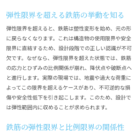
比例限界を超える鉄筋の変形挙動
弾性限界を超える鉄筋の挙動を知る
材料力学で区別する弾性限界と比例限界
弾性限界を超えると、鉄筋は塑性変形を始め、元の形
鉄筋の応力ひずみ曲線で明確化する違い
に戻らなくなります。これは構造物の使用限界や安全
設計で意識したい弾性限界と比例限界
限界に直結するため、設計段階での正しい認識が不可
降伏点や許容応力度を設計に活かす方法
欠です。なぜなら、弾性限界を超えた状態では、鉄筋
鉄筋の降伏点を設計にどう生かすか
の応力とひずみの比例関係が崩れ、降伏点や破断点へ
許容応力度一覧を活用した鉄筋選定法
と進行します。実際の現場では、地震や過大な荷重に
よってこの限界を超えるケースがあり、不可逆的な損
鋼材の許容応力度表と鉄筋の使い方
傷や安全性低下を引き起こします。このため、設計で
鉄筋の許容応力度と構造安全性の関係
は弾性範囲内に収めることが求められます。
鉄筋の降伏ひずみと設計基準のポイント
実務に役立つ鉄筋の応力ひずみ関係
鉄筋の弾性限界と比例限界の関係性
鉄筋の応力ひずみ関係を設計実務で活用