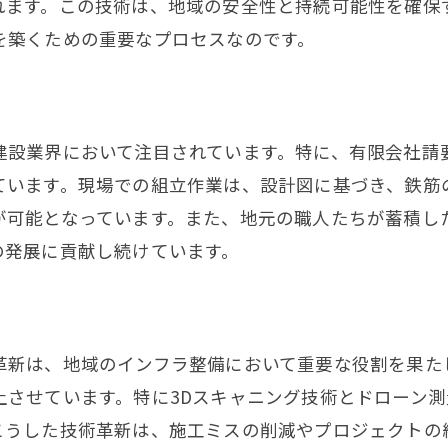
インフラ整備における鉄筋の役割
れます。この技術は、地域の安全性と持続可能性を確保
を築くための重要なプロセスなのです。
鉄筋技術で守るインフラの安全性
インフラを支える鉄筋施工の実際
鉄筋の技術でインフラを強化
建設業界において注目されています。特に、有限会社請
インフラの未来を築く鉄筋技術
ています。現場での組立作業は、設計図に基づき、鉄筋
門川町の鉄筋施工の特徴
が可能となっています。また、地元の職人たちが蓄積し
門川町での鉄筋施工の特異性
の発展に貢献し続けています。
特有の鉄筋技術が光る門川町
門川町の鉄筋施工に見る独自性
地域特有の鉄筋施工技術とは
革新は、地域のインフラ整備において重要な役割を果た
門川町での鉄筋施工の成功事例
上させています。特に3Dスキャニング技術とドローン
門川町に根付く鉄筋技術の特長
こうした技術革新は、施工ミスの削減やプロジェクトの