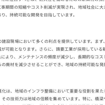
鉄筋組立が地域に及ぼす影響
工事期間の短縮やコスト削減が実現され、地域社会に大
地域に密着した鉄筋組立の手法
おり、持続可能な開発を目指しています。
地域の未来を支える鉄筋技術
鉄筋施工で未来を築く力
鉄筋施工が創る未来の展望
の建設現場において多くの利点を提供しています。まず
鉄筋施工による持続可能な未来
減が可能となります。さらに、請要工業が採用している
未来を見据えた鉄筋施工の重要性
れにより、メンテナンスの頻度が減少し、長期的なコス
施工技術が未来を形作る
らの廃材を減少させることができ、地域の持続可能な発
革新する鉄筋施工の持つ力
未来の基盤を築く鉄筋施工
鉄筋の技術が支えるインフラ
進化は、地域のインフラ整備において重要な役割を果た
鉄筋技術が支える現代のインフラ
、その技術力は地域の信頼を集めています。特に、橋梁