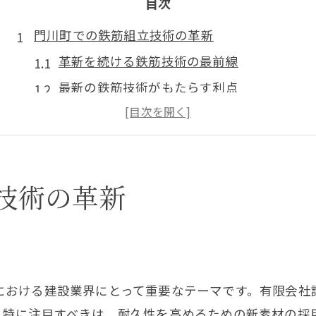
目次
門川町での鉄筋組立技術の革新
革新を続ける鉄筋技術の最前線
最新の鉄筋技術がもたらす利点
地域における鉄筋組立の進化
門川町で進化する鉄筋工法
鉄筋技術革新の成功事例を紹介
技術の革新
未来を築く革新的な鉄筋技術
地域を支える鉄筋の組立法
地域に貢献する鉄筋組立の実例
鉄筋の巧みな組立で地域を支える
における建設業界にとって重要なテーマです。有限会社
門川町の鉄筋組立法が支える力
。特に注目すべきは、耐久性を高めるための新素材の採