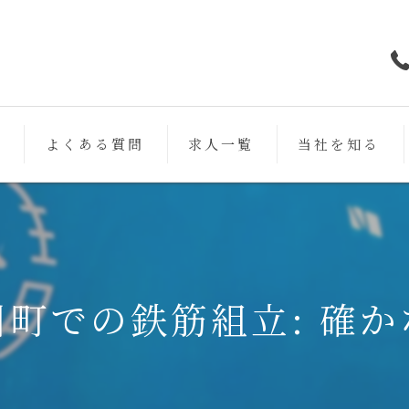
フ
よくある質問
求人一覧
当社を知る
鉄筋
未経験
働きやすい
町での鉄筋組立: 確
スキルアップ
女性