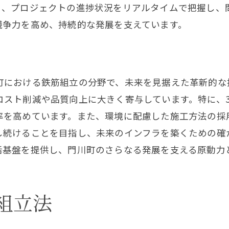
鉄筋組立で地域貢献を実現
り、プロジェクトの進捗状況をリアルタイムで把握し、
鉄筋組立が実現する地域貢献の形
競争力を高め、持続的な発展を支えています。
地域発展に寄与する鉄筋組立
鉄筋組立を通じた地域活性化
地域貢献に繋がる鉄筋技術の実践
町における鉄筋組立の分野で、未来を見据えた革新的な
鉄筋組立で地域に貢献する方法
コスト削減や品質向上に大きく寄与しています。特に、
地域社会を支える鉄筋技術の役割
率を高めています。また、環境に配慮した施工方法の採
し続けることを目指し、未来のインフラを築くための確
鉄筋のプロが語る施工事例
活基盤を提供し、門川町のさらなる発展を支える原動力
鉄筋のプロが語る施工の現場
成功事例から学ぶ鉄筋施工の技
プロが教える鉄筋施工の実践例
組立法
施工事例が示す鉄筋技術の実力
専門家が語る鉄筋施工の魅力