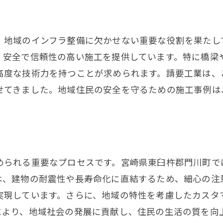
鉄筋プロフェッショナルの事例紹介
鉄筋技術がもたらす安心安全
、地域のインフラ整備に欠かせない重要な役割を果たし
鉄筋技術が生む安心の構造物
、安全で信頼性の高い施工を提供しています。特に橋梁
安全性を高める鉄筋施工の技術
高度な技術力を持つことが求められます。請要工業は、
せてきました。地域住民の安全を守るための施工事例は
安心を提供する鉄筋技術の活用法
安心感を支える鉄筋技術の真髄
鉄筋技術で実現する安全な建設
安心安全を追求する鉄筋施工法
められる重要なプロセスです。宮崎県東臼杵郡門川町で
は、建物の耐震性や長寿命化に直結するため、細心の注
実現しています。さらに、地域の特性を考慮したカスタ
により、地域社会の発展に貢献し、住民の生活の質を向