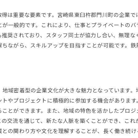
鉄筋工求人情報の中で注目すべきサポート制度
求人に含まれる福利厚生の詳細
取得は重要な要素です。宮崎県東臼杵郡門川町の企業で
スキルアップを支える企業の取り組み
とが一般的です。これにより、仕事とプライベートのバ
親切な研修制度とその効果
も推奨されており、スタッフ同士が協力し合い、無理な
保ちながら、スキルアップを目指すことが可能です。鉄
長期雇用を目指す社員教育プログラム
生活と仕事を両立するための支援
家族も安心できる福利厚生の紹介
門川町で鉄筋工として働くことの魅力と求人情報
、地域密着型の企業文化が大きな魅力となっています。
地域密着で働くことの意義
ントやプロジェクトに積極的に参加する機会があります
鉄筋工としてのキャリアパスと地域のサポート
ることができます。また、地域の特色を活かしたプロジ
地域社会への貢献と働き甲斐
との交流を通じて、新たな人脈を築くことができ、これ
地域企業での安定した雇用環境
域との関わり方や文化を理解することが、長く働き続け
門川町の求人市場の現状と未来