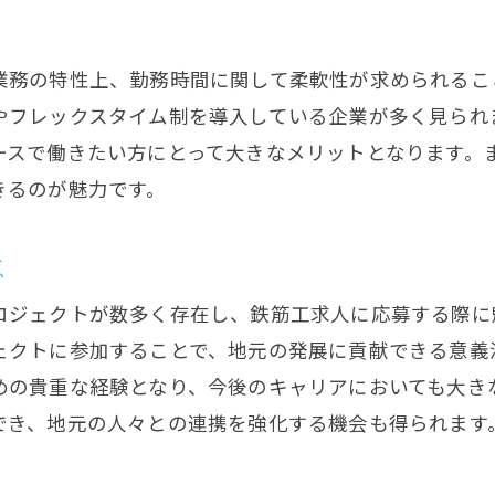
技術向上に向けた資格取得サポート
地域密着型の現場研修とその効果
業務の特性上、勤務時間に関して柔軟性が求められるこ
上級資格取得への道のりとサポート
やフレックスタイム制を導入している企業が多く見られ
地元の先輩職人から学ぶ利点
ースで働きたい方にとって大きなメリットとなります。
最新技術の導入と実践現場での応用
きるのが魅力です。
鉄筋工求人を選ぶ際のポイントと門川町のメリット
求人選びで重視すべき条件と基準
点
地域特有の求人条件とその利点
ロジェクトが数多く存在し、鉄筋工求人に応募する際に
門川町での生活コストとその影響
ェクトに参加することで、地元の発展に貢献できる意義
長期的なキャリア形成に役立つ情報
めの貴重な経験となり、今後のキャリアにおいても大き
地域の産業構造と安定性の評価
でき、地元の人々との連携を強化する機会も得られます
地域企業の成長性と未来展望