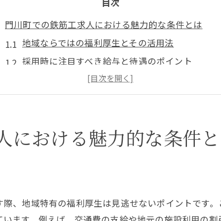
目次
門川町での鉄筋工求人における魅力的な条件とは
地域ならではの福利厚生とその活用法
採用時に注目すべき給与と待遇のポイント
鉄筋工求人における勤務時間と柔軟性
地域特有のプロジェクトに参加する利点
長期休暇と有給の取得について
人における魅力的な条件と
地域密着型の企業文化とその魅力
鉄筋工求人を探す際に知っておきたい門川町の特性
地域の建設業界のトレンドとニーズ
門川町の生活環境と働くメリット
す際、地域特有の福利厚生は見逃せないポイントです。
地方でのキャリアアップの可能性
ています。例えば、交通費の支給や地元の施設利用の割