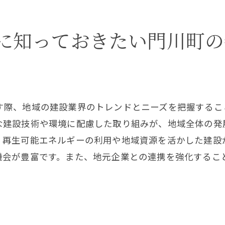
地元で働くことによる生活の充実度
に知っておきたい門川町の
求人情報を活用して鉄筋工としてのキャリアを築く方
求人情報の効果的な検索と利用法
キャリアプランニングの重要性とアプローチ
応募から採用までのステップと注意点
す際、地域の建設業界のトレンドとニーズを把握するこ
地域でのキャリアアップを支えるリソース
な建設技術や環境に配慮した取り組みが、地域全体の発
効果的な自己PRと面接対策
、再生可能エネルギーの利用や地域資源を活かした建設
門川町での転職活動のコツと成功例
機会が豊富です。また、地元企業との連携を強化するこ