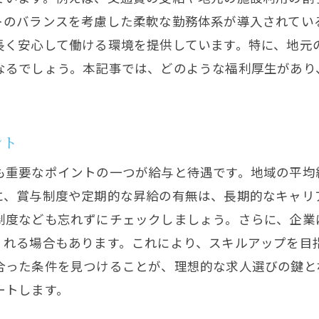
地元企業とのネットワーク強化の方法
トのバランスを考慮した柔軟な勤務体系が導入されてい
地域資源を活かした働き方の提案
長く安心して働ける環境を提供しています。特に、地元
門川町特有のビジネス慣習の理解
なるでしょう。本記事では、どのような福利厚生があり
宮崎県東臼杵郡で見つける鉄筋工求人の魅力
地域のインフラ整備プロジェクトの特徴
宮崎県ならではの自然環境と仕事の調和
ント
地域での安定した雇用機会の確保
も重要なポイントの一つが給与と待遇です。地域の平均
地元経済を支える鉄筋工の役割
に、賞与制度や定期的な昇給の有無は、長期的なキャリ
県内企業との連携で得られる利点
制度なども忘れずにチェックしましょう。さらに、企業
くれる場合もあります。これにより、スキルアップを目
地域社会への貢献意識とキャリアの形成
合った条件を見つけることが、理想的な求人選びの鍵と
門川町での鉄筋工求人が提供するスキルアップの機会
ートします。
地元企業が提供する研修プログラム