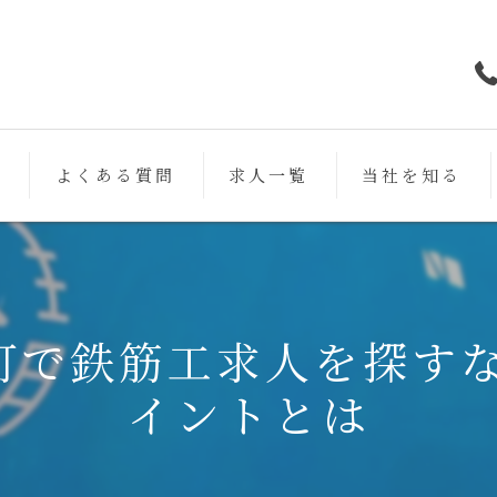
フ
よくある質問
求人一覧
当社を知る
鉄筋
未経験
町で鉄筋工求人を探すな
働きやすい
イントとは
スキルアップ
女性