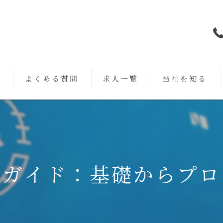
フ
よくある質問
求人一覧
当社を知る
鉄筋
未経験
働きやすい
極ガイド：基礎からプロ
スキルアップ
女性