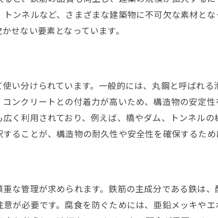
結束と固定のテクニック
、トンネルなど、さまざまな建築物に不可欠な素材とな
施工中の品質管理
欠かせない要素となっています。
施工後のチェックリスト
高品質な鉄筋を選ぶための基準と品質管理の秘訣
品質基準と規格の理解
て使い分けられています。一般的には、丸鋼と呼ばれる
鉄筋の検査方法
、コンクリートとの付着力が高いため、構造物の安定性
サプライヤー選定のポイント
も広く利用されており、例えば、橋やダム、トンネルの
鉄筋の保管と取り扱い
択することが、構造物の耐久性や安全性を確保するため
不良品を見極める方法
鉄筋の認証とラベルの確認
初心者必見！鉄筋施工現場での安全対策と注意点
慎重な管理が求められます。鉄筋の主成分である鉄は、
現場の安全ルール
注意が必要です。腐食を防ぐためには、亜鉛メッキやエ