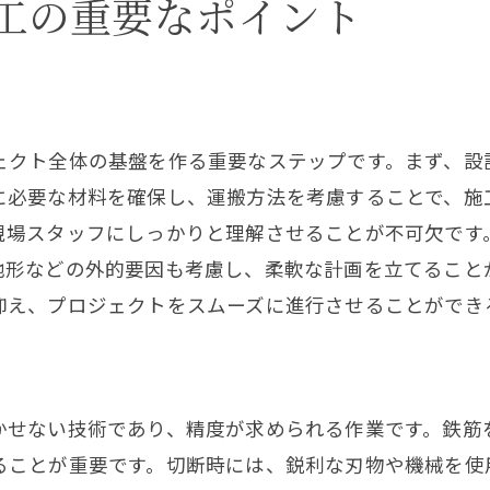
工の重要なポイント
ネットワークの構築と活用
鉄筋の未来を考える持続可能な建築技術とは
持続可能な鉄筋の選択基準
環境負荷を減らすための工法
ェクト全体の基盤を作る重要なステップです。まず、設
に必要な材料を確保し、運搬方法を考慮することで、施
再生可能エネルギーとの連携
現場スタッフにしっかりと理解させることが不可欠です
廃材利用とリサイクル技術
地形などの外的要因も考慮し、柔軟な計画を立てること
建築物のライフサイクル評価
抑え、プロジェクトをスムーズに進行させることができ
未来の建築技術と鉄筋の役割
かせない技術であり、精度が求められる作業です。鉄筋
ることが重要です。切断時には、鋭利な刃物や機械を使