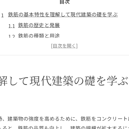
目次
鉄筋の基本特性を理解して現代建築の礎を学ぶ
鉄筋の歴史と発展
鉄筋の種類と用途
鉄筋の化学的特性
鉄筋の物理的特性
鉄筋とコンクリートの関係
解して現代建築の礎を学ぶ
鉄筋の耐久性を高める方法
プロが教える鉄筋施工の重要なポイント
施工前の準備と計画
鉄筋の切断と曲げ方
当時、建築物の強度を高めるために、鉄筋をコンクリー
鉄筋の適切な配置方法
に入ると、鉄筋の品質も向上し、建築の規模が拡大する