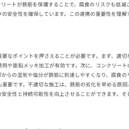
鉄筋施工における新技術と革新事例に迫る
クリートが鉄筋を保護することで、腐食のリスクも低減
最新の鉄筋加工技術
ラの安全性を確保しています。この連携の重要性を理解
ITを活用した施工管理
環境に配慮した鉄筋技術
鉄筋のリサイクル技術
革新的な鉄筋補強技術
重要なポイントを押さえることが必要です。まず、適切
未来を見据えた鉄筋の開発
使用や亜鉛メッキ加工が有効です。次に、コンクリート
部からの湿気や塩分が鉄筋に到達しやすくなり、腐食の
鉄筋工事のスペシャリストを目指すためのステップ
も重要です。不適切な施工は、鉄筋の劣化を早める原因
必要な資格と取得方法
の安全性と持続可能性を向上させることができます。そ
現場経験の積み方
専門技術を磨く研修
キャリアアップのためのスキル
プロフェッショナルとしての心構え