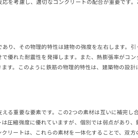
鉄筋の取り扱いにおける注意点
反応を考慮し、適切なコンクリートの配合が重要です。
防護具の選び方と使用法
危険予知とリスク管理
事故発生時の対応
であり、その物理的特性は建物の強度を左右します。引
安全教育と訓練の重要性
せで優れた耐震性を発揮します。また、熱膨張率がコン
鉄筋に関するよくある質問にプロが回答
きます。このように鉄筋の物理的特性は、建築物の設計
鉄筋の寿命について
鉄筋と腐食の関係
鉄筋のコストに影響する要因
環境に優しい鉄筋の選び方
支える重要な要素です。この2つの素材は互いに補完し
鉄筋と耐震設計
トは圧縮強度に優れていますが、個別では弱点があり、
鉄筋施工の一般的なトラブルと解決法
ンクリートは、これらの素材を一体化することで、双方