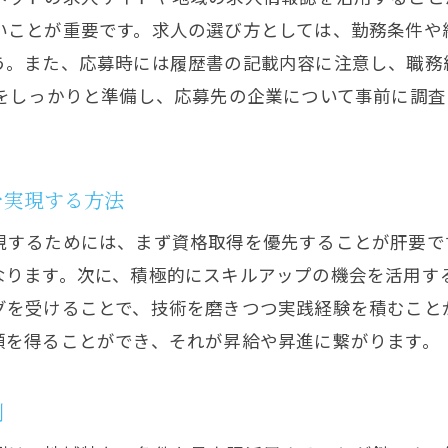
働きやすさと安定性を兼ね備えた職場選び
いことが重要です。求人の選び方としては、勤務条件や
地域のインフラ整備に貢献するやりがい
う。また、応募時には履歴書の記載内容に注意し、職務
鉄筋工のキャリアパスと将来像
機をしっかりと準備し、応募先の企業について事前に調
門川町での働き方改革とその影響
経験歓迎門川町で安心して働ける鉄筋工求人の魅力
未経験者向けの研修制度とサポート体制
を実現する方法
初心者が鉄筋工としてスタートする際の心得
現するためには、まず資格取得を優先することが肝要で
門川町で未経験者が活躍できる理由
なります。次に、積極的にスキルアップの機会を活用す
職場環境が与える安心感と成長機会
グを受けることで、技術を磨きつつ実践経験を積むこと
未経験者を歓迎する企業の選び方
頼を得ることができ、それが昇給や昇進に繋がります。
鉄筋工として必要な基本スキルとは
例
キルアップのチャンス門川町での鉄筋工求人事情