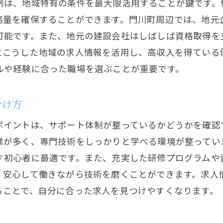
門川町でのスキルアップ支援制度の活用法
例は、地域特有の条件を最大限活用することが鍵です。
鉄筋工のプロフェッショナルを目指すためのステッ
務量を確保することができます。門川町周辺では、地元
可能です。また、地元の建設会社はしばしば資格取得を
資格取得支援とその重要性について
にこうした地域の求人情報を活用し、高収入を得ている
スキルアップがもたらすキャリアの広がり
ルや経験に合った職場を選ぶことが重要です。
職場での実践的な学びを活かす方法
地域の特性を活かしたスキルアップ戦略
分け方
筋工のキャリアを築く門川町の求人情報と環境
ポイントは、サポート体制が整っているかどうかを確認
門川町での求人情報を効果的に活用する方法
業が多く、専門技術をしっかりと学べる環境が整ってい
長期的なキャリア形成を支える職場選び
す初心者に最適です。また、充実した研修プログラムや
地域特有のキャリアパスとその魅力
、安心して働きながら技術を磨くことができます。求人
門川町での鉄筋工としての未来を描く
ることで、自分に合った求人を見つけやすくなります。
キャリアアップを目指すための具体的な行動
門川町の鉄筋工求人がもたらす可能性