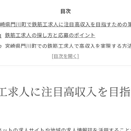
目次
崎県門川町で鉄筋工求人に注目高収入を目指すための
鉄筋工求人の探し方と応募のポイント
宮崎県門川町での鉄筋工求人で高収入を実現する方
地域特有の求人情報を活用した成功事例
初心者でも安心できる鉄筋工求人の見分け方
鉄筋工の求人市場動向と今後の展望
工求人に注目高収入を目指
地域密着型の求人情報のメリット
筋工求人の真実門川町での給与と働く魅力
門川町での鉄筋工の平均給与と福利厚生
鉄筋工の給与を上げるためのステップ
ネットの求人サイトや地域の求人情報誌を活用すること