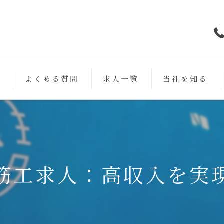
フ
よくある質問
求人一覧
当社を知る
鉄筋
未経験
働きやすい
筋工求人：高収入を実
スキルアップ
女性