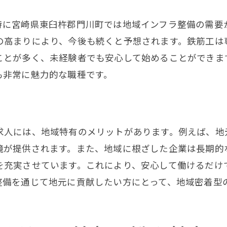
収入の鍵を握る門川町での鉄筋工求人の選び方
特に宮崎県東臼杵郡門川町では地域インフラ整備の需要
高収入を目指すための求人選びのポイント
の高まりにより、今後も続くと予想されます。鉄筋工は
収入アップに繋がる企業選定の基準
ことが多く、未経験者でも安心して始めることができま
門川町での求人情報のチェックポイント
も非常に魅力的な職種です。
鉄筋工求人で成功するための戦略
収入を最大化するための交渉術
求人選びにおける長期的視点の重要性
求人には、地域特有のメリットがあります。例えば、地
境が提供されます。また、地域に根ざした企業は長期的
川町での鉄筋工求人初心者が知っておくべきポイント
を充実させています。これにより、安心して働けるだけ
求人情報を分析するための基礎知識
整備を通じて地元に貢献したい方にとって、地域密着型
初心者が気を付けるべき求人情報の見極め方
鉄筋工としての働き方とその特徴
門川町での求人情報を活用するコツ