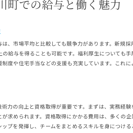
川町での給与と働く魅力
初心者に求められる基本的なスキルセット
職場選びで失敗しないためのポイント
生
筋工求人から始まる門川町での充実したキャリア形成
キャリア形成を支える充実したサポート体制
与は、市場平均と比較しても競争力があります。新規採
門川町で働く鉄筋工のキャリア形成の流れ
以上の給与を得ることも可能です。福利厚生についても
援制度や住宅手当などの支援も充実しています。これに
経験を積み重ねることで得られるキャリアの可能性
鉄筋工としてのキャリアを充実させる方法
求人情報を通じて描くキャリアプラン
門川町でのキャリア形成における成功事例
技術力の向上と資格取得が重要です。まずは、実務経験
とが求められます。資格取得にかかる費用は、多くの企
シップを発揮し、チームをまとめるスキルを身につける