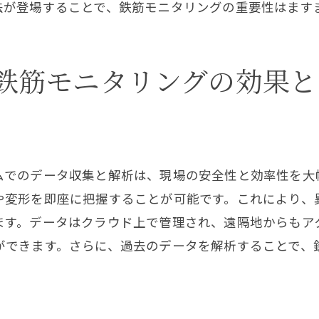
法が登場することで、鉄筋モニタリングの重要性はます
モニタリングと安全基準の将来展望
最新鉄筋モニタリング技術の導入事例とその成果
鉄筋モニタリングの効果と
鉄筋モニタリング技術の実際の使用例
成功事例から学ぶ導入のポイント
導入プロセスとその成果の分析
成果を最大化するための戦略
ムでのデータ収集と解析は、現場の安全性と効率性を大
導入後の改善点と今後の展望
や変形を即座に把握することが可能です。これにより、
成功事例に見る技術の応用可能性
ます。データはクラウド上で管理され、遠隔地からもア
ができます。さらに、過去のデータを解析することで、