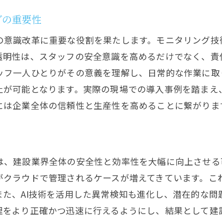
よくある鉄筋モニタリングの質問とその解答
グの重要性
鉄筋モニタリングの導入コストは？
データのセキュリティについて
の意識改革に重要な役割を果たします。モニタリング技
モニタリングの効果をどう測定するか
透明性は、スタッフの安全意識を高めるだけでなく、責
ッフ一人ひとりがその意義を理解し、日常的な作業に取
技術の習得に必要な時間と費用
止が可能となります。実際の現場での導入事例を踏まえ
トラブルシューティングの基本
には企業全体の信頼性と生産性を高めることに繋がりま
導入後のサポート体制について
鉄筋モニタリングで建設業界の安全基準を再定義
安全基準の変遷とモニタリングの役割
、建設業界全体の安全性と効率性を大幅に向上させる可
新しい安全基準の策定プロセス
がクラウドで管理されるケースが増えてきています。こ
モニタリングが安全基準に与える影響
また、AI技術を活用した異常検知も進化し、潜在的な問
業界全体の基準適用の現状と課題
理をより正確かつ迅速に行えるようにし、結果として建
安全基準再定義に向けた国際的な動き