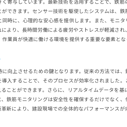
鉄筋品質の可視化と評価基準
きく寄与しています。最新技術を活用することで、鉄筋
とができます。センサー技術を駆使したシステムは、鉄
モニタリングによる品質管理の最適化
と同時に、心理的な安心感を提供します。また、モニタ
施工品質向上のためのフィードバックシステム
れにより、長時間労働による疲労やストレスが軽減され
品質向上に貢献する新技術の具体例
、作業員が快適に働ける環境を提供する重要な要素とな
鉄筋モニタリングと品質保証の新潮流
建設現場での鉄筋モニタリングの具体的な技術
チ
主要技術の紹介と比較
時に向上させるための鍵となります。従来の方法では、
センサー技術の進化と応用
を導入することで、そのプロセスが効率化されました。
AIとの連携によるモニタリング
えることができます。さらに、リアルタイムデータを基
データ通信技術の革新と展望
に、鉄筋モニタリングは安全性を確保するだけでなく、
現場導入のための技術選定基準
術革新により、建設現場での全体的なパフォーマンスが
各種モニタリング技術のメリットとデメリット