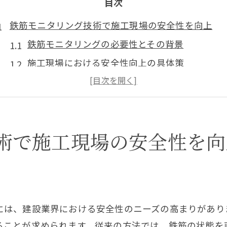
目次
鉄筋モニタリング技術で施工現場の安全性を向上
鉄筋モニタリングの必要性とその背景
施工現場における安全性向上の具体策
鉄筋モニタリングがもたらす労働環境の改善
安全性と生産性を両立させるアプローチ
現場スタッフの意識改革とモニタリングの重要
術で施工現場の安全性を向
鉄筋モニタリングに関する業界の動向
最新技術を駆使した鉄筋モニタリングの効果とは
リアルタイムでのデータ収集と解析
AI技術による鉄筋状態の予測
には、建設業界における安全性のニーズの高まりがあり
最新センサー技術による精度の向上
ることが求められます。従来の方法では、鉄筋の状態を