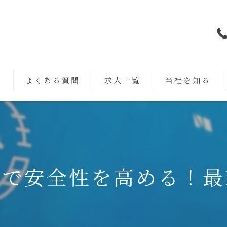
フ
よくある質問
求人一覧
当社を知る
鉄筋
未経験
働きやすい
グで安全性を高める！最
スキルアップ
女性