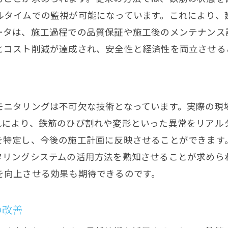
モニタリングデータの活用事例
ルタイムでの監視が可能になっています。これにより、
鉄筋モニタリングがもたらすコスト削減効果
ータは、施工過程での品質保証や施工後のメンテナンス
技術革新による新たな安全基準の確立
とコスト削減が達成され、安全性と経済性を両立させる
リアルタイムの鉄筋状態監視で問題を早期発見
鉄筋モニタリングシステムの基本機能
異常検知アルゴリズムの進化
モニタリングは不可欠な技術となっています。実際の現
リアルタイム監視のメリットと限界
れにより、鉄筋のひび割れや変形といった異常をリアル
鉄筋劣化の早期発見と対応策
を特定し、今後の施工計画に反映させることができます
施工中の問題点を即座に発見する方法
タリングシステムの活用方法を熟知させることが求めら
を向上させる効果も期待できるのです。
将来を見据えた鉄筋保全の取り組み
鉄筋モニタリングがもたらす建設現場の品質向上
の改善
品質管理とモニタリングの関係性