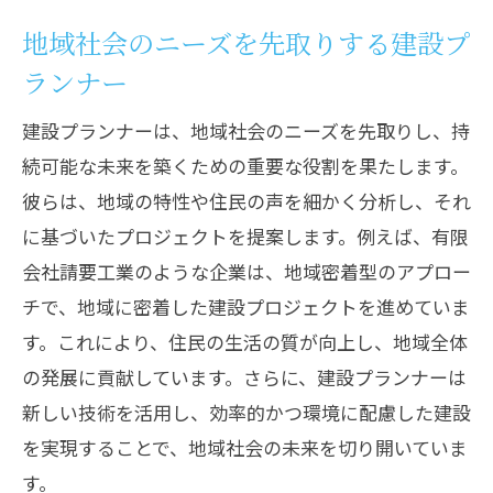
地域社会のニーズを先取りする建設プ
地域住民の意見を反映した建設計画の重
要性
ランナー
持続可能な発展を支える建設プランナー
建設プランナーは、地域社会のニーズを先取りし、持
の使命
続可能な未来を築くための重要な役割を果たします。
持続可能な未来を見据えた建設プランナーの
彼らは、地域の特性や住民の声を細かく分析し、それ
挑戦
に基づいたプロジェクトを提案します。例えば、有限
環境に配慮した建設手法の採用
会社請要工業のような企業は、地域密着型のアプロー
再生可能エネルギーの導入による持続可
チで、地域に密着した建設プロジェクトを進めていま
能性の向上
す。これにより、住民の生活の質が向上し、地域全体
の発展に貢献しています。さらに、建設プランナーは
建設プランナーが取り組むカーボンニュ
新しい技術を活用し、効率的かつ環境に配慮した建設
ートラル施策
を実現することで、地域社会の未来を切り開いていま
地域資源を活用した建設プロジェクトの
す。
事例