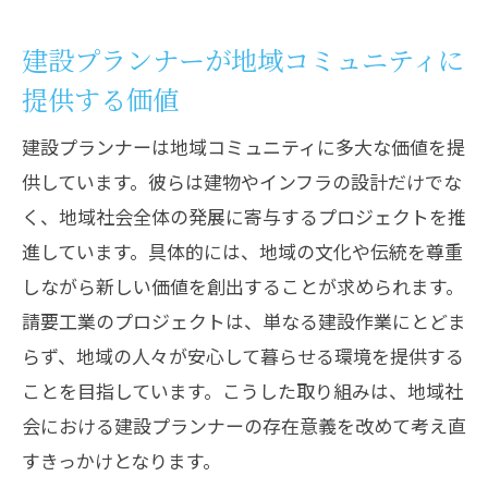
ーション
地域の発展に寄与するプランナーの役割
建設プランナーが地域コミュニティに
業界標準の向上と地域活性化の調和
提供する価値
地域特性を活かしたプロジェクト事例
建設プランナーは地域コミュニティに多大な価値を提
プランナー視点での地域資源の最適活用
供しています。彼らは建物やインフラの設計だけでな
建設業界の未来を担う地域社会との協働
く、地域社会全体の発展に寄与するプロジェクトを推
建設プランナーが地域のニーズを捉えて未来
進しています。具体的には、地域の文化や伝統を尊重
を切り開く方法
しながら新しい価値を創出することが求められます。
地域ニーズの調査と分析手法
請要工業のプロジェクトは、単なる建設作業にとどま
プランナーが行う地域住民との対話
らず、地域の人々が安心して暮らせる環境を提供する
ことを目指しています。こうした取り組みは、地域社
ニーズを反映したプロジェクト計画の立
会における建設プランナーの存在意義を改めて考え直
案
すきっかけとなります。
地域の声を活かした柔軟な設計プラン