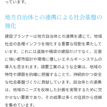
技術と創造性で地域の未来を創る建設プラン
っています。
ナー
地方自治体との連携による社会基盤の
最先端技術を活用した革新的な建設手法
強化
建設プロセスにおける創造的な問題解決
法
建設プランナーは地方自治体との連携を通じて、地域
地域の特性を生かした設計コンセプト
社会の各種インフラを強化する重要な役割を果たして
建設技術の進化とそれがもたらす可能性
います。これには道路や橋梁の建設だけでなく、災害
に強い都市設計や環境に優しいエネルギーシステムの
創造性を引き出すためのプランナーの視
導入も含まれます。請要工業のような企業は、地域の
点
特性や課題を的確に把握することで、持続的かつ安全
テクノロジーがもたらす新しい建設の形
な社会基盤づくりに貢献しています。自治体との連携
建設業界と地域社会の発展を結ぶ架け橋とし
は、地域のニーズを反映した計画を実現するために欠
てのプランナー
かせない要素であり、その成果は多くの住民から信頼
建設業界と地域社会の双方向コミュニケ
を集めています。