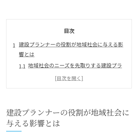
目次
建設プランナーの役割が地域社会に与える影
響とは
地域社会のニーズを先取りする建設プラ
ンナー
建設プロジェクトを通じた地域活性化の
実例
地方自治体との連携による社会基盤の強
建設プランナーの役割が地域社会に
化
与える影響とは
建設プランナーが地域コミュニティに提
供する価値