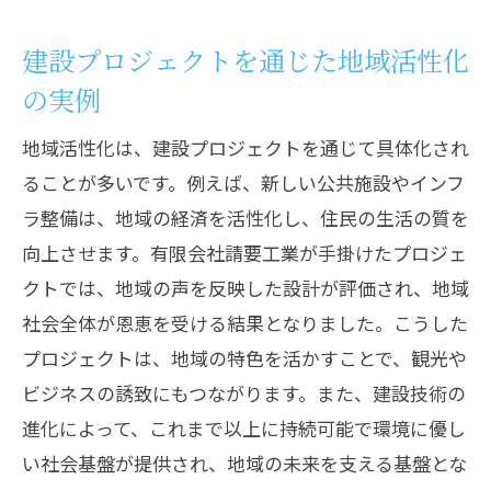
未来を見据えた設計思想とその実現
建設プロジェクトを通じた地域活性化
持続可能な都市デザインにおけるプラン
の実例
ナーの役割
地域活性化は、建設プロジェクトを通じて具体化され
地域密着型の建設プロジェクトがもたらす利
ることが多いです。例えば、新しい公共施設やインフ
点
ラ整備は、地域の経済を活性化し、住民の生活の質を
地域経済の活性化に貢献するプロジェク
向上させます。有限会社請要工業が手掛けたプロジェ
ト
クトでは、地域の声を反映した設計が評価され、地域
雇用創出と人材育成の相乗効果
社会全体が恩恵を受ける結果となりました。こうした
地域独自の文化を反映した建築デザイン
プロジェクトは、地域の特色を活かすことで、観光や
地域住民への直接的な恩恵と生活向上
ビジネスの誘致にもつながります。また、建設技術の
住民参加型のプロジェクト推進方法
進化によって、これまで以上に持続可能で環境に優し
地域固有の課題解決に向けたアプローチ
い社会基盤が提供され、地域の未来を支える基盤とな