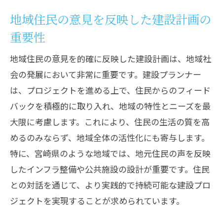
未来志向の建設プロジェクトへの展開
地域住民の意見を反映した建設計画の
地域と共に成長するプランナーの視座
重要性
建設プランナーが描く地域社会の未来とは
地域住民の意見を的確に反映した建設計画は、地域社
持続可能な都市発展を目指すビジョン
会の発展において非常に重要です。建設プランナー
地域資源を最大限に活用した未来都市
は、プロジェクトを進める上で、住民からのフィード
コミュニティ中心の建設プランの展望
バックを積極的に取り入れ、地域の特性とニーズを最
技術革新がもたらす新たな生活環境
大限に考慮します。これにより、住民の生活の質を高
地域住民と共に築く未来の社会基盤
めるのみならず、地域全体の活性化にも寄与します。
建設プランナーが描く持続可能な社会
特に、宮崎県のような地域では、地元住民の声を反映
請要工業に学ぶ建設プランナーの地域貢献活
したインフラ整備や公共施設の設計が重要です。住民
動
との対話を通じて、より実践的で持続可能な建設プロ
ジェクトを実現することが求められています。
地域密着型企業の成功事例
請要工業が取り組む地域社会との共創