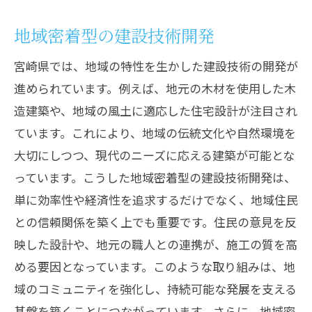
割
請要工業が担うインフラプロジェクト
地域密着型の建設技術開発
インフラ整備における技術革新の重要性
宮崎県では、地域の特性を生かした建設技術の開発が
地域のインフラを支える請要工業の実績
進められています。例えば、地元の木材を使用した木
インフラ建設における安全性と技術の両
造建築や、地域の風土に適応した住宅設計が注目され
立
ています。これにより、地域の伝統文化や自然環境を
宮崎県の持続的発展を支えるインフラ整
大切にしつつ、現代のニーズに応える建築が可能とな
備
っています。こうした地域密着型の建設技術開発は、
請要工業のインフラ整備に対する貢献
単に効率性や経済性を追求するだけでなく、地域住民
との信頼関係を築く上でも重要です。住民の意見を反
自然豊かな宮崎で進化する建設技術とは
映した設計や、地元の職人との連携が、施工の質を高
自然環境に配慮した建設技術の開発
める要因となっています。このような取り組みは、地
エコロジカルに進化する宮崎の建設技術
域のコミュニティを強化し、持続可能な発展を支える
持続可能な建設を実現する技術革新
基盤を築くことにつながっています。さらに、地域密