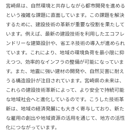
宮崎県は、自然環境と共存しながら都市開発を進める
革新技術が地域にもたらす恩恵
という複雑な課題に直面しています。この課題を解決
技術者の育成と支援の取り組み
するために、建設技術の革新が重要な役割を果たして
請要工業が見る建設業界の未来
います。例えば、最新の建設技術を利用したエコフレ
地域社会に根ざした技術開発の成果
ンドリーな建築設計や、省エネ技術の導入が進められ
地域社会に貢献する建設技術の最前線
ています。これにより、地域の環境負荷を最小限に抑
建設技術の進化が地域社会に与える影響
えつつ、効率的なインフラの整備が可能になっていま
地域貢献につながる技術開発の取り組み
す。また、地震に強い建材の開発や、自然災害に耐え
うる構造設計が注目されています。宮崎県の未来は、
請要工業の技術力が地域に及ぼす影響
これらの建設技術革新によって、より安全で持続可能
宮崎県の建設現場で活躍する技術者たち
な地域社会へと進化しているのです。こうした技術革
建設技術が地域社会を支える理由
新は、地域の経済発展にも大きく寄与しており、新た
未来を見据えた地域貢献の形
な雇用の創出や地域資源の活用を通じて、地方の活性
宮崎県のインフラ整備における請要工業の役
化につながっています。