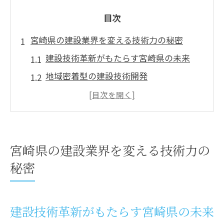
目次
宮崎県の建設業界を変える技術力の秘密
建設技術革新がもたらす宮崎県の未来
地域密着型の建設技術開発
請要工業の技術力の源泉
最新技術が宮崎県のインフラに与える影
響
技術力がもたらす建設効率の向上
宮崎県の建設業界を変える技術力の
地域との連携で生まれる技術革新
秘密
請要工業の革新技術が宮崎県を支える理由
請要工業の独自技術とは
建設技術革新がもたらす宮崎県の未来
宮崎県における請要工業の役割