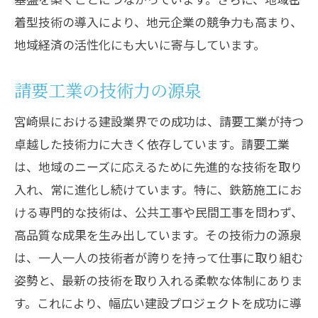
宮崎の自然と共生する建設技術の取り組
着型技術の導入により、地元企業の競争力も高まり、
み
地域経済の活性化にも大いに寄与しています。
地域環境に優しい建設技術の最前線
請要工業が提案するエコ技術の未来
請要工業の技術力の源泉
請要工業が実現する高品質施工の裏側
宮崎県における建設業界での成功は、請要工業が持つ
高品質施工を支える技術とプロセス
卓越した技術力に大きく依存しています。請要工業
請要工業が実現する施工精度の秘密
は、地域のニーズに応えるために先進的な技術を取り
品質管理における先進的な技術の応用
入れ、常に進化し続けています。特に、鉄筋施工にお
ける専門的な技術は、公共工事や民間工事を問わず、
安全と品質を両立する技術的工夫
高品質な成果を生み出しています。その技術力の源泉
施工現場での実践例と技術的成果
は、一人一人の技術者が誇りを持って仕事に取り組む
高品質施工を可能にする技術者たちの挑
姿勢と、最新の技術を取り入れる柔軟な体制にありま
戦
す。これにより、幅広い建設プロジェクトを成功に導
宮崎県の建設現場で輝く技術革新の実例