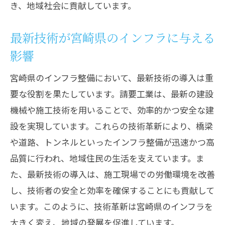
き、地域社会に貢献しています。
実例で見る技術革新と建設現場の変化
宮崎県の建設プロジェクトにおける技術
最新技術が宮崎県のインフラに与える
適用例
影響
請要工業が導入した革新技術の成功事例
宮崎県のインフラ整備において、最新技術の導入は重
技術革新がもたらす現場の効率化と成果
要な役割を果たしています。請要工業は、最新の建設
現場での技術活用がもたらす未来への影
機械や施工技術を用いることで、効率的かつ安全な建
響
設を実現しています。これらの技術革新により、橋梁
建設現場における技術者の挑戦と成長
や道路、トンネルといったインフラ整備が迅速かつ高
未来を築く宮崎県の建設技術と地域貢献
品質に行われ、地域住民の生活を支えています。ま
地域発展に貢献する未来志向の建設技術
た、最新技術の導入は、施工現場での労働環境を改善
し、技術者の安全と効率を確保することにも貢献して
宮崎県の未来を支える建設業界の役割
います。このように、技術革新は宮崎県のインフラを
請要工業が進める地域貢献型プロジェク
大きく変え、地域の発展を促進しています。
ト