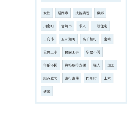
女性
延岡市
技能講習
東郷
川南町
宮崎市
求人
一般住宅
日向市
五ヶ瀬町
高千穂町
宮崎
公共工事
民間工事
学歴不問
年齢不問
資格取得支援
職人
加工
組み立て
直行直帰
門川町
土木
建築