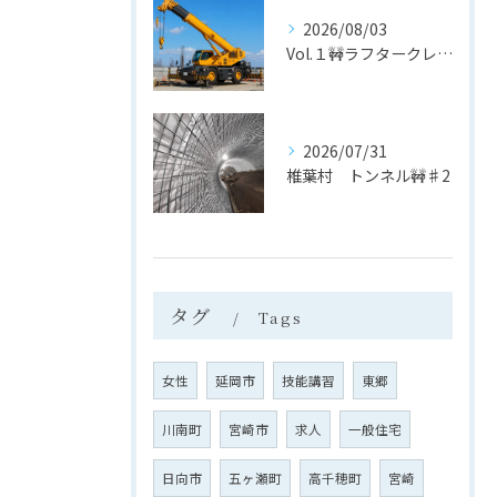
2026/08/03
Vol.１🚧ラフタークレーン
2026/07/31
椎葉村 トンネル🚧♯2
タグ
Tags
女性
延岡市
技能講習
東郷
川南町
宮崎市
求人
一般住宅
日向市
五ヶ瀬町
高千穂町
宮崎