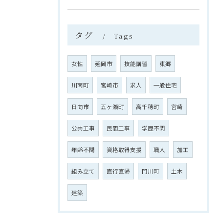
タグ
Tags
女性
延岡市
技能講習
東郷
川南町
宮崎市
求人
一般住宅
日向市
五ヶ瀬町
高千穂町
宮崎
公共工事
民間工事
学歴不問
年齢不問
資格取得支援
職人
加工
組み立て
直行直帰
門川町
土木
建築