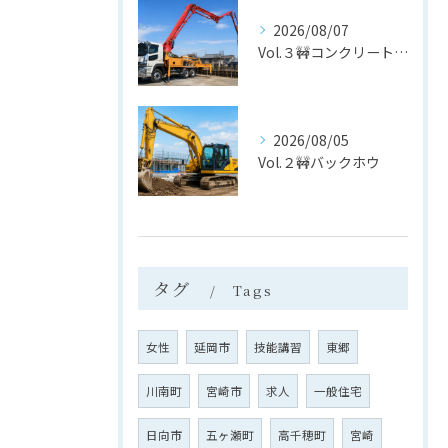
2026/08/07
Vol.３🚧コンクリートポンプ車
2026/08/05
Vol.２🚧バックホウ
タグ
Tags
女性
延岡市
技能講習
東郷
川南町
宮崎市
求人
一般住宅
日向市
五ヶ瀬町
高千穂町
宮崎