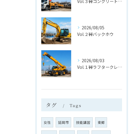
Vol.３🚧コンクリートポンプ車
2026/08/05
Vol.２🚧バックホウ
2026/08/03
Vol.１🚧ラフタークレーン
タグ
Tags
女性
延岡市
技能講習
東郷