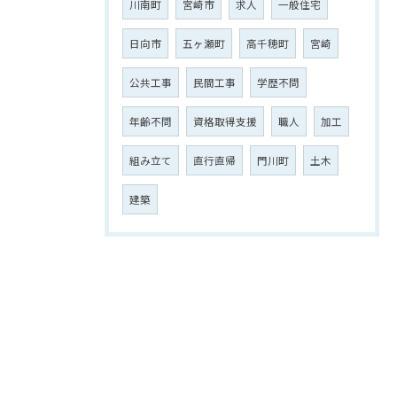
川南町
宮崎市
求人
一般住宅
日向市
五ヶ瀬町
高千穂町
宮崎
公共工事
民間工事
学歴不問
年齢不問
資格取得支援
職人
加工
組み立て
直行直帰
門川町
土木
建築