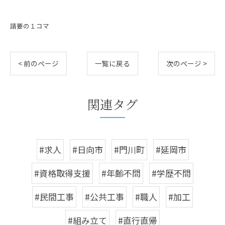
請要の１コマ
< 前のページ
一覧に戻る
次のページ >
関連タグ
#求人
#日向市
#門川町
#延岡市
#資格取得支援
#年齢不問
#学歴不問
#民間工事
#公共工事
#職人
#加工
#組み立て
#直行直帰