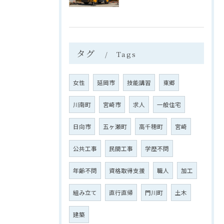
タグ
Tags
女性
延岡市
技能講習
東郷
川南町
宮崎市
求人
一般住宅
日向市
五ヶ瀬町
高千穂町
宮崎
公共工事
民間工事
学歴不問
年齢不問
資格取得支援
職人
加工
組み立て
直行直帰
門川町
土木
建築