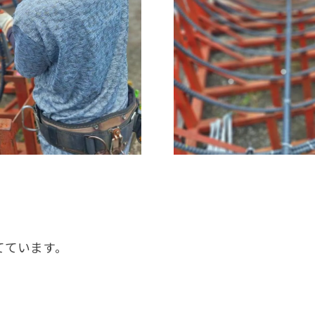
てています。