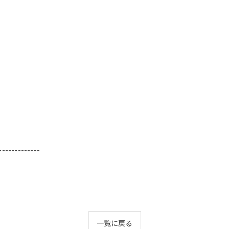
-------------
一覧に戻る