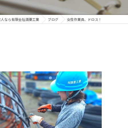
求人なら有限会社請要工業
ブログ
女性作業員、ドロス！