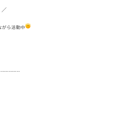
 ／
ながら活動中
-------------