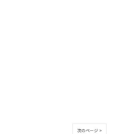
次のページ >