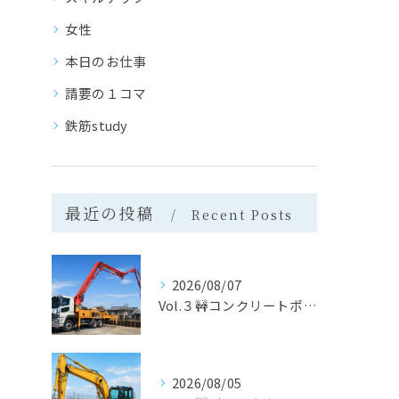
女性
本日のお仕事
請要の１コマ
鉄筋study
最近の投稿
Recent Posts
2026/08/07
Vol.３🚧コンクリートポンプ車
2026/08/05